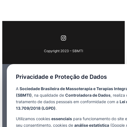
Instagram
Copyright 2023 – SBMTI
Privacidade e Proteção de Dados
A
Sociedade Brasileira de Massoterapia e Terapias Integr
(SBMTI)
, na qualidade de
Controladora de Dados
, realiza 
tratamento de dados pessoais em conformidade com a
Lei 
13.709/2018 (LGPD)
.
Utilizamos cookies
essenciais
para funcionamento do site 
seu consentimento, cookies de
análise estatística
(Google A