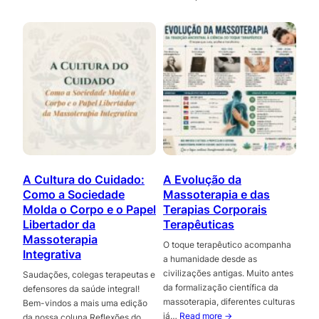
A Cultura do Cuidado:
A Evolução da
Como a Sociedade
Massoterapia e das
Molda o Corpo e o Papel
Terapias Corporais
Libertador da
Terapêuticas
Massoterapia
O toque terapêutico acompanha
Integrativa
a humanidade desde as
civilizações antigas. Muito antes
Saudações, colegas terapeutas e
da formalização científica da
defensores da saúde integral!
massoterapia, diferentes culturas
Bem-vindos a mais uma edição
já…
Read more →
da nossa coluna Reflexões do