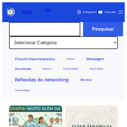
SBM
SBMTI
Instagram
Youtube
TI
Pesquisar
Pesquisar
Categorias
Massagem
Filosofia Massoterapeutica
História
Massoterapia
Mentoria
Primeira Edição
Quarta Edição
Reflexões do networking
Revistas
Terceira Edição