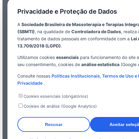
Privacidade e Proteção de Dados
A
Sociedade Brasileira de Massoterapia e Terapias Integr
(SBMTI)
, na qualidade de
Controladora de Dados
, realiza 
tratamento de dados pessoais em conformidade com a
Lei 
13.709/2018 (LGPD)
.
Utilizamos cookies
essenciais
para funcionamento do site 
seu consentimento, cookies de
análise estatística
(Google A
Consulte nossas
Políticas Institucionais, Termos de Uso e 
Privacidade
.
Cookies essenciais (obrigatórios)
Cookies de análise (Google Analytics)
Recusar
Aceitar seleç