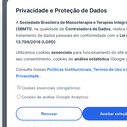
Privacidade e Proteção de Dados
A
Sociedade Brasileira de Massoterapia e Terapias Integr
(SBMTI)
, na qualidade de
Controladora de Dados
, realiza 
tratamento de dados pessoais em conformidade com a
Lei 
13.709/2018 (LGPD)
.
Utilizamos cookies
essenciais
para funcionamento do site 
seu consentimento, cookies de
análise estatística
(Google A
Consulte nossas
Políticas Institucionais, Termos de Uso e 
Privacidade
.
Cookies essenciais (obrigatórios)
Cookies de análise (Google Analytics)
Recusar
Aceitar seleç