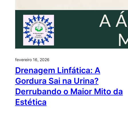
fevereiro 16, 2026
Drenagem Linfática: A
Gordura Sai na Urina?
Derrubando o Maior Mito da
Estética