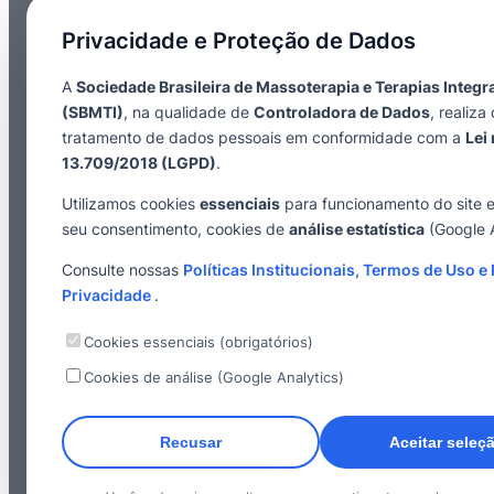
Privacidade e Proteção de Dados
A
Sociedade Brasileira de Massoterapia e Terapias Integr
(SBMTI)
, na qualidade de
Controladora de Dados
, realiza 
tratamento de dados pessoais em conformidade com a
Lei 
13.709/2018 (LGPD)
.
Utilizamos cookies
essenciais
para funcionamento do site 
seu consentimento, cookies de
análise estatística
(Google A
Consulte nossas
Políticas Institucionais, Termos de Uso e 
Privacidade
.
Cookies essenciais (obrigatórios)
Cookies de análise (Google Analytics)
Recusar
Aceitar seleç