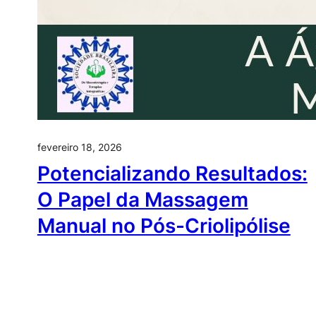
fevereiro 18, 2026
Potencializando Resultados:
O Papel da Massagem
Manual no Pós-Criolipólise