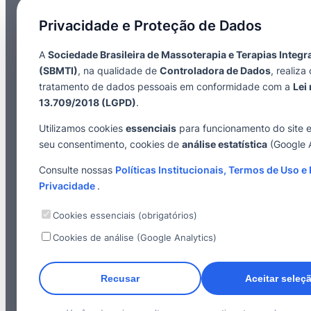
Privacidade e Proteção de Dados
A
Sociedade Brasileira de Massoterapia e Terapias Integr
(SBMTI)
, na qualidade de
Controladora de Dados
, realiza 
tratamento de dados pessoais em conformidade com a
Lei 
13.709/2018 (LGPD)
.
Utilizamos cookies
essenciais
para funcionamento do site 
seu consentimento, cookies de
análise estatística
(Google A
Consulte nossas
Políticas Institucionais, Termos de Uso e 
Privacidade
.
Cookies essenciais (obrigatórios)
Cookies de análise (Google Analytics)
Recusar
Aceitar seleç