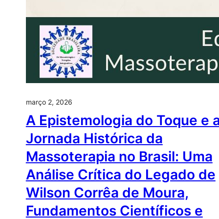
março 2, 2026
A Epistemologia do Toque e 
Jornada Histórica da
Massoterapia no Brasil: Uma
Análise Crítica do Legado de
Wilson Corrêa de Moura,
Fundamentos Científicos e