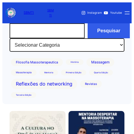
SBM
SBMTI
Instagram
Youtube
TI
Pesquisar
Pesquisar
Categorias
Massagem
Filosofia Massoterapeutica
História
Massoterapia
Mentoria
Primeira Edição
Quarta Edição
Reflexões do networking
Revistas
Terceira Edição