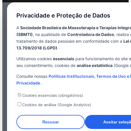
Privacidade e Proteção de Dados
A
Sociedade Brasileira de Massoterapia e Terapias Integr
(SBMTI)
, na qualidade de
Controladora de Dados
, realiza 
tratamento de dados pessoais em conformidade com a
Lei 
13.709/2018 (LGPD)
.
Utilizamos cookies
essenciais
para funcionamento do site 
seu consentimento, cookies de
análise estatística
(Google A
Consulte nossas
Políticas Institucionais, Termos de Uso e 
Privacidade
.
Cookies essenciais (obrigatórios)
Cookies de análise (Google Analytics)
Recusar
Aceitar seleç