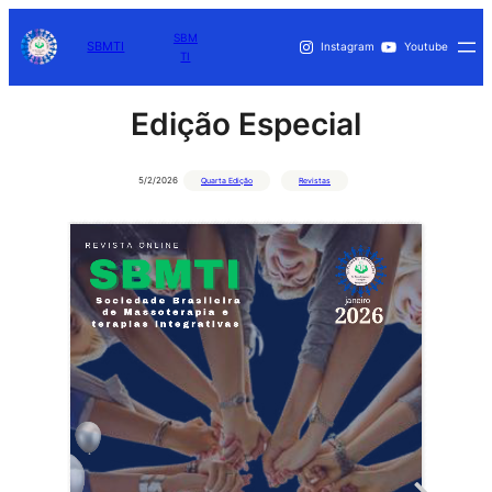
SBM
SBMTI
Instagram
Youtube
TI
Edição Especial
5/2/2026
Quarta Edição
Revistas