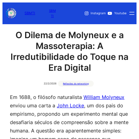
SBM
SBMTI
Instagram
Youtube
TI
O Dilema de Molyneux e a
Massoterapia: A
Irredutibilidade do Toque na
Era Digital
22/2/2026
Reflexões do networking
Em 1688, o filósofo naturalista
William Molyneux
enviou uma carta a
John Locke
, um dos pais do
empirismo, propondo um experimento mental que
desafiaria séculos de compreensão sobre a mente
humana. A questão era aparentemente simples: